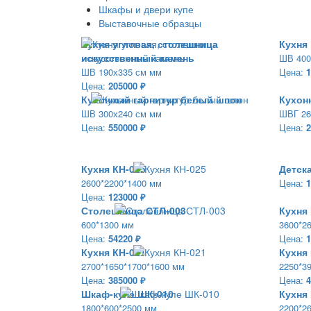
Шкафы и двери купе
Выставочные образцы
Кухня угловая, столешница
Кухня
искусственный камень
ШВ 400
ШВ 190х335 см мм
Цена:
1
Цена:
205000 ₽
Кухонный гарнитур белый шпон
Кухон
ШВ 300х240 см мм
ШВГ 26
Цена:
550000 ₽
Цена:
2
Кухня КН-025
Детск
2600*2200*1400 мм
Цена:
1
Цена:
123000 ₽
Столешница СТЛ-003
Кухня
600*1300 мм
3600*2
Цена:
54220 ₽
Цена:
1
Кухня КН-021
Кухня
2700*1650*1700*1600 мм
2250*3
Цена:
385000 ₽
Цена:
4
Шкаф-купе ШК-010
Кухня
1800*600*2500 мм
2200*2