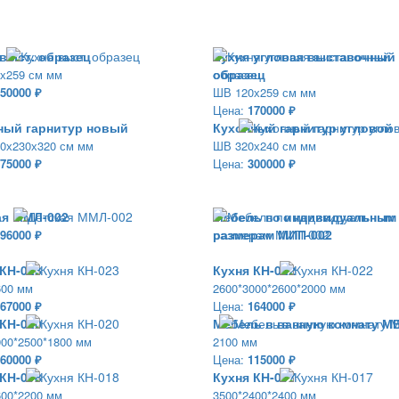
 выст. образец
Кухня угловая выставочный
образец
х259 см мм
50000 ₽
ШВ 120х259 см мм
Цена:
170000 ₽
ный гарнитур новый
Кухонный гарнитур угловой
0х230х320 см мм
ШВ 320х240 см мм
75000 ₽
Цена:
300000 ₽
ая ММЛ-002
Мебель по индивидуальным
размерам МИП-002
96000 ₽
 КН-023
Кухня КН-022
600 мм
2600*3000*2600*2000 мм
67000 ₽
Цена:
164000 ₽
 КН-020
Мебель в ванную комнату МВ
900*2500*1800 мм
2100 мм
60000 ₽
Цена:
115000 ₽
 КН-018
Кухня КН-017
600*2200 мм
3500*2400*2400 мм