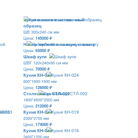
Кухня массив выставочный
образец
ШВ 300х240 см мм
Цена:
145000 ₽
Набор мебели в ванную комнату
Цена:
65000 ₽
Шкаф купе
ШВГ 120х240х60 см мм
Цена:
70000 ₽
Кухня КН-024
600*1600-1500 мм
Цена:
126000 ₽
Столешница СТЛ-002
1600*4500*2500 мм
Цена:
212000 ₽
-003
Кухня КН-019
2300*2700 мм
Цена:
174000 ₽
Кухня КН-016
3400*1200 мм