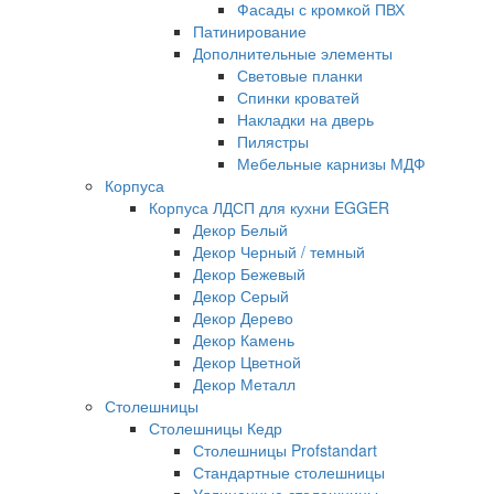
Фасады с кромкой ПВХ
Патинирование
Дополнительные элементы
Световые планки
Спинки кроватей
Накладки на дверь
Пилястры
Мебельные карнизы МДФ
Корпуса
Корпуса ЛДСП для кухни EGGER
Декор Белый
Декор Черный / темный
Декор Бежевый
Декор Серый
Декор Дерево
Декор Камень
Декор Цветной
Декор Металл
Столешницы
Столешницы Кедр
Столешницы Profstandart
Стандартные столешницы
Удлиненные столешницы