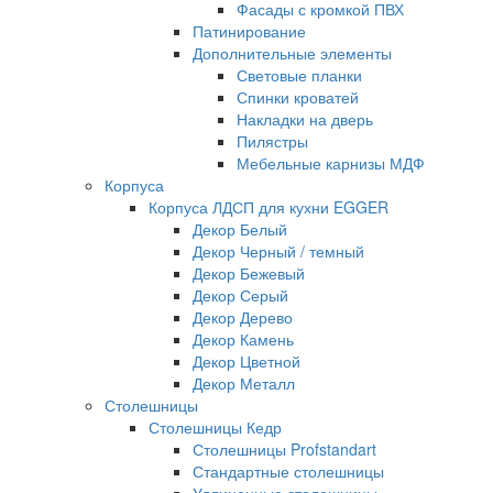
Фасады с кромкой ПВХ
Патинирование
Дополнительные элементы
Световые планки
Спинки кроватей
Накладки на дверь
Пилястры
Мебельные карнизы МДФ
Корпуса
Корпуса ЛДСП для кухни EGGER
Декор Белый
Декор Черный / темный
Декор Бежевый
Декор Серый
Декор Дерево
Декор Камень
Декор Цветной
Декор Металл
Столешницы
Столешницы Кедр
Столешницы Profstandart
Стандартные столешницы
Удлиненные столешницы