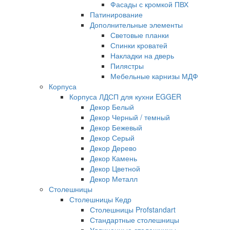
Фасады с кромкой ПВХ
Патинирование
Дополнительные элементы
Световые планки
Спинки кроватей
Накладки на дверь
Пилястры
Мебельные карнизы МДФ
Корпуса
Корпуса ЛДСП для кухни EGGER
Декор Белый
Декор Черный / темный
Декор Бежевый
Декор Серый
Декор Дерево
Декор Камень
Декор Цветной
Декор Металл
Столешницы
Столешницы Кедр
Столешницы Profstandart
Стандартные столешницы
Удлиненные столешницы