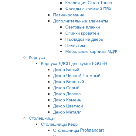
Коллекция Clean Touch
Фасады с кромкой ПВХ
Патинирование
Дополнительные элементы
Световые планки
Спинки кроватей
Накладки на дверь
Пилястры
Мебельные карнизы МДФ
Корпуса
Корпуса ЛДСП для кухни EGGER
Декор Белый
Декор Черный / темный
Декор Бежевый
Декор Серый
Декор Дерево
Декор Камень
Декор Цветной
Декор Металл
Столешницы
Столешницы Кедр
Столешницы Profstandart
Стандартные столешницы