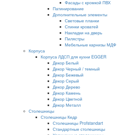
Фасады с кромкой ПВХ
Патинирование
Дополнительные элементы
Световые планки
Спинки кроватей
Накладки на дверь
Пилястры
Мебельные карнизы МДФ
Корпуса
Корпуса ЛДСП для кухни EGGER
Декор Белый
Декор Черный / темный
Декор Бежевый
Декор Серый
Декор Дерево
Декор Камень
Декор Цветной
Декор Металл
Столешницы
Столешницы Кедр
Столешницы Profstandart
Стандартные столешницы
Удлиненные столешницы