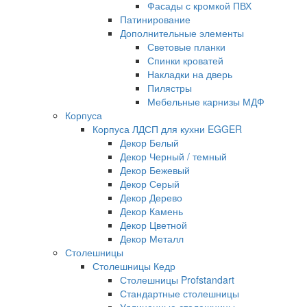
Фасады с кромкой ПВХ
Патинирование
Дополнительные элементы
Световые планки
Спинки кроватей
Накладки на дверь
Пилястры
Мебельные карнизы МДФ
Корпуса
Корпуса ЛДСП для кухни EGGER
Декор Белый
Декор Черный / темный
Декор Бежевый
Декор Серый
Декор Дерево
Декор Камень
Декор Цветной
Декор Металл
Столешницы
Столешницы Кедр
Столешницы Profstandart
Стандартные столешницы
Удлиненные столешницы