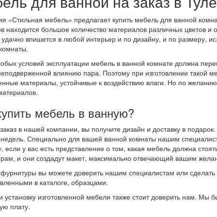
ель для ванной на заказ в Туле
я «Стильная мебель» предлагает купить мебель для ванной комна
в находится большое количество материалов различных цветов и о
 удачно впишется в любой интерьер и по дизайну, и по размеру, и
комнаты.
собых условий эксплуатации мебель в ванной комнате должна пер
неподверженной влиянию пара. Поэтому при изготовлении такой м
енные материалы, устойчивые к воздействию влаги. Но по желанию
материалов.
купить мебель в ванную?
заказ в нашей компании, вы получите дизайн и доставку в подарок
 недель. Специально для вашей ванной комнаты нашим специалист
, если у вас есть представление о том, какая мебель должна стоя
рам, и они создадут макет, максимально отвечающий вашим жела
фурнитуры вы можете доверить нашим специалистам или сделать 
вленными в каталоге, образцами.
и установку изготовленной мебели также стоит доверить нам. Мы б
ую плату.