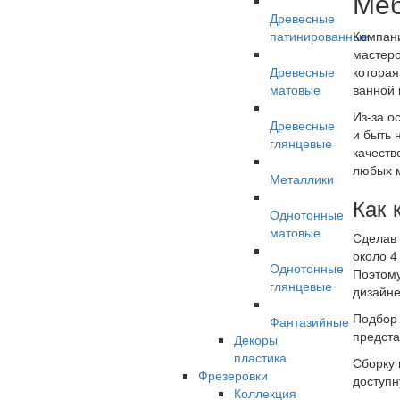
Меб
Древесные
патинированные
Компани
мастеро
Древесные
которая
матовые
ванной 
Из-за о
Древесные
и быть 
глянцевые
качеств
любых 
Металлики
Как 
Однотонные
матовые
Сделав 
около 4
Однотонные
Поэтому
глянцевые
дизайне
Подбор 
Фантазийные
предста
Декоры
пластика
Сборку 
Фрезеровки
доступн
Коллекция