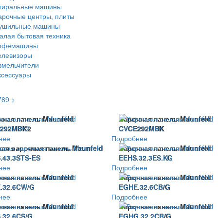
тиральные машины
арочные центры, плиты
ушильные машины
алая бытовая техника
офемашины
елевизоры
змельчители
ксессуары
7
8
9
>
чная панель Maunfeld
Варочная панель Maunfeld
292MBK2
CVCE292MBK
нее
Подробнее
вая варочная панель Maunfeld
Варочная панель Maunfeld
.43.3STS-ES
EEHS.32.3ES.KG
нее
Подробнее
чная панель Maunfeld
Варочная панель Maunfeld
.32.6CW/G
EGHE.32.6CB/G
нее
Подробнее
чная панель Maunfeld
Варочная панель Maunfeld
.32.6CS/G
EGHG.32.2CB/G