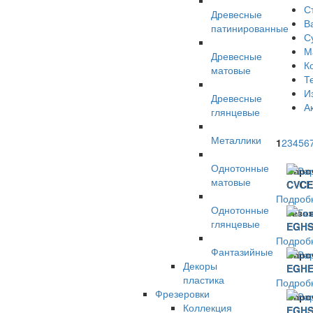
С
Древесные
В
патинированные
С
М
Древесные
К
матовые
Т
И
Древесные
А
глянцевые
Металлики
1
2
3
4
5
6
Однотонные
Варо
матовые
CVCE
Подроб
Однотонные
Газо
глянцевые
EGHS
Подроб
Фантазийные
Варо
Декоры
EGHE
пластика
Подроб
Фрезеровки
Варо
Коллекция
EGHS