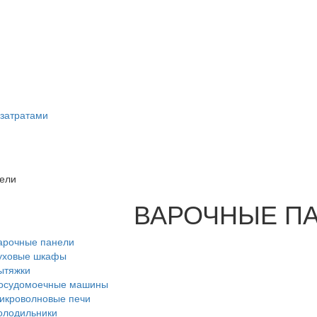
затратами
ели
ВАРОЧНЫЕ П
арочные панели
уховые шкафы
ытяжки
осудомоечные машины
икроволновые печи
олодильники