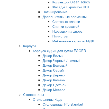
Коллекция Clean Touch
Фасады с кромкой ПВХ
Патинирование
Дополнительные элементы
Световые планки
Спинки кроватей
Накладки на дверь
Пилястры
Мебельные карнизы МДФ
Корпуса
Корпуса ЛДСП для кухни EGGER
Декор Белый
Декор Черный / темный
Декор Бежевый
Декор Серый
Декор Дерево
Декор Камень
Декор Цветной
Декор Металл
Столешницы
Столешницы Кедр
Столешницы Profstandart
Стандартные столешницы