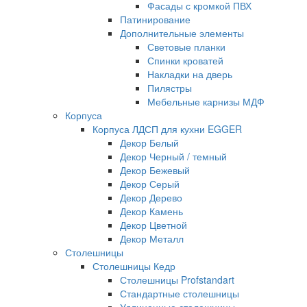
Фасады с кромкой ПВХ
Патинирование
Дополнительные элементы
Световые планки
Спинки кроватей
Накладки на дверь
Пилястры
Мебельные карнизы МДФ
Корпуса
Корпуса ЛДСП для кухни EGGER
Декор Белый
Декор Черный / темный
Декор Бежевый
Декор Серый
Декор Дерево
Декор Камень
Декор Цветной
Декор Металл
Столешницы
Столешницы Кедр
Столешницы Profstandart
Стандартные столешницы
Удлиненные столешницы