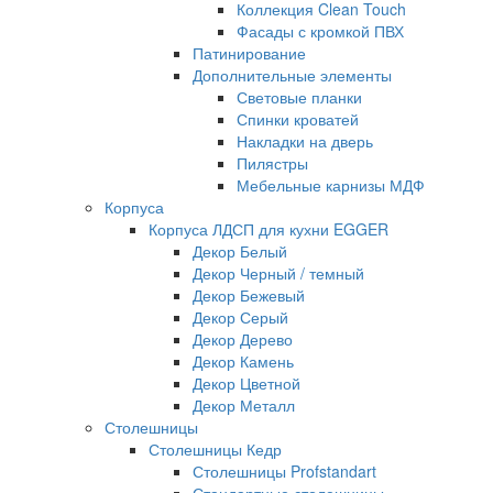
Коллекция Clean Touch
Фасады с кромкой ПВХ
Патинирование
Дополнительные элементы
Световые планки
Спинки кроватей
Накладки на дверь
Пилястры
Мебельные карнизы МДФ
Корпуса
Корпуса ЛДСП для кухни EGGER
Декор Белый
Декор Черный / темный
Декор Бежевый
Декор Серый
Декор Дерево
Декор Камень
Декор Цветной
Декор Металл
Столешницы
Столешницы Кедр
Столешницы Profstandart
Стандартные столешницы