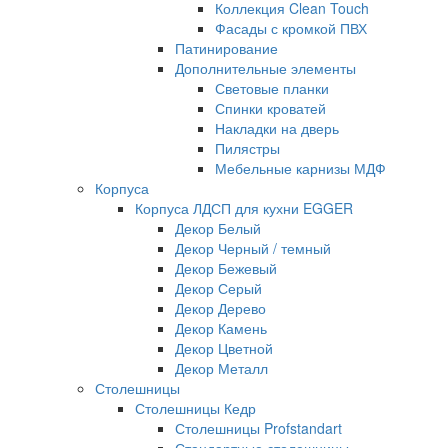
Коллекция Clean Touch
Фасады с кромкой ПВХ
Патинирование
Дополнительные элементы
Световые планки
Спинки кроватей
Накладки на дверь
Пилястры
Мебельные карнизы МДФ
Корпуса
Корпуса ЛДСП для кухни EGGER
Декор Белый
Декор Черный / темный
Декор Бежевый
Декор Серый
Декор Дерево
Декор Камень
Декор Цветной
Декор Металл
Столешницы
Столешницы Кедр
Столешницы Profstandart
Стандартные столешницы