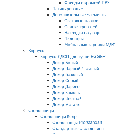
Фасады с кромкой ПВХ
Патинирование
Дополнительные элементы
Световые планки
Спинки кроватей
Накладки на дверь
Пилястры
Мебельные карнизы МДФ
Корпуса
Корпуса ЛДСП для кухни EGGER
Декор Белый
Декор Черный / темный
Декор Бежевый
Декор Серый
Декор Дерево
Декор Камень
Декор Цветной
Декор Металл
Столешницы
Столешницы Кедр
Столешницы Profstandart
Стандартные столешницы
Удлиненные столешницы