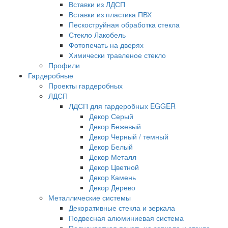
Вставки из ЛДСП
Вставки из пластика ПВХ
Пескоструйная обработка стекла
Стекло Лакобель
Фотопечать на дверях
Химически травленое стекло
Профили
Гардеробные
Проекты гардеробных
ЛДСП
ЛДСП для гардеробных EGGER
Декор Серый
Декор Бежевый
Декор Черный / темный
Декор Белый
Декор Металл
Декор Цветной
Декор Камень
Декор Дерево
Металлические системы
Декоративные стекла и зеркала
Подвесная алюминиевая система
Полноцветная печать на зеркале и стекле