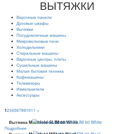
ВЫТЯЖКИ
Варочные панели
Духовые шкафы
Вытяжки
Посудомоечные машины
Микроволновые печи
Холодильники
Стиральные машины
Варочные центры, плиты
Сушильные машины
Малая бытовая техника
Кофемашины
Телевизоры
Измельчители
Аксессуары
1
2
3
4
5
6
7
8
9
10
11
>
Вытяжка Maunfeld SLIM 60 White
Подробнее
Вытяжка Maunfeld MPA 60 Black