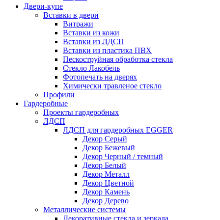
Двери-купе
Вставки в двери
Витражи
Вставки из кожи
Вставки из ЛДСП
Вставки из пластика ПВХ
Пескоструйная обработка стекла
Стекло Лакобель
Фотопечать на дверях
Химически травленое стекло
Профили
Гардеробные
Проекты гардеробных
ЛДСП
ЛДСП для гардеробных EGGER
Декор Серый
Декор Бежевый
Декор Черный / темный
Декор Белый
Декор Металл
Декор Цветной
Декор Камень
Декор Дерево
Металлические системы
Декоративные стекла и зеркала