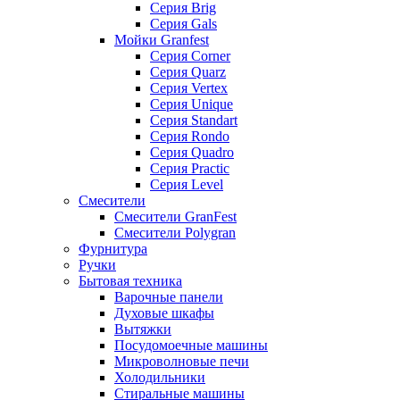
Серия Brig
Серия Gals
Мойки Granfest
Серия Corner
Серия Quarz
Серия Vertex
Серия Unique
Серия Standart
Серия Rondo
Серия Quadro
Серия Practic
Серия Level
Смесители
Смесители GranFest
Смесители Polygran
Фурнитура
Ручки
Бытовая техника
Варочные панели
Духовые шкафы
Вытяжки
Посудомоечные машины
Микроволновые печи
Холодильники
Стиральные машины