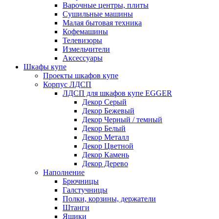
Варочные центры, плиты
Сушильные машины
Малая бытовая техника
Кофемашины
Телевизоры
Измельчители
Аксессуары
Шкафы купе
Проекты шкафов купе
Корпус ЛДСП
ЛДСП для шкафов купе EGGER
Декор Серый
Декор Бежевый
Декор Черный / темный
Декор Белый
Декор Металл
Декор Цветной
Декор Камень
Декор Дерево
Наполнение
Брючницы
Галстучницы
Полки, корзины, держатели
Штанги
Ящики