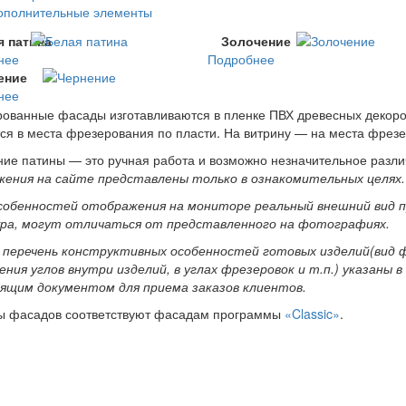
ополнительные элементы
я патина
Золочение
нее
Подробнее
ение
нее
ованные фасады изготавливаются в пленке ПВХ древесных декоров
ся в места фрезерования по пласти. На витрину — на места фрезе
ие патины — это ручная работа и возможно незначительное различ
жения на сайте представлены только в ознакомительных целях.
собенностей отображения на мониторе реальный внешний вид пр
ра, могут отличаться от представленного на фотографиях.
 перечень конструктивных особенностей готовых изделий(вид ф
ения углов внутри изделий, в углах фрезеровок и т.п.) указаны
дящим документом для приема заказов клиентов.
ы фасадов соответствуют фасадам программы
«Classic»
.