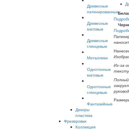
Д
Древесные
патинированные
Бела
Подроб
Древесные
Черн
матовые
Подроб
Патинир
Древесные
наносит
глянцевые
Нанесен
Изобра
Металлики
Из-за о
Однотонные
тексту
матовые
Полный
закругл
Однотонные
руково
глянцевые
Размер
Фантазийные
Декоры
пластика
Фрезеровки
Коллекция