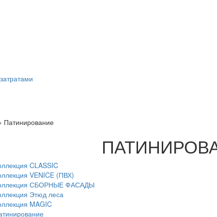
затратами
»
Патинирование
ПАТИНИРОВ
оллекция CLASSIC
оллекция VENICE (ПВХ)
оллекция СБОРНЫЕ ФАСАДЫ
оллекция Этюд леса
оллекция MAGIC
атинирование