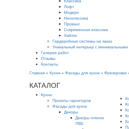
Классика
Лофт
Модерн
Неоклассика
Прованс
Современная классика
Хайтек
Гардеробные системы на заказ
Уникальный интерьер с минимальными 
Галерея работ
Отзывы
Контакты
Главная
»
Кухни
»
Фасады для кухни
»
Фрезеровки
КАТАЛОГ
Кухни
К
Проекты гарнитуров
К
Фасады для кухни
К
Декоры
К
Декоры пленок
К
ПВХ
П