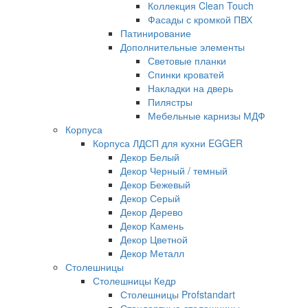
Коллекция Clean Touch
Фасады с кромкой ПВХ
Патинирование
Дополнительные элементы
Световые планки
Спинки кроватей
Накладки на дверь
Пилястры
Мебельные карнизы МДФ
Корпуса
Корпуса ЛДСП для кухни EGGER
Декор Белый
Декор Черный / темный
Декор Бежевый
Декор Серый
Декор Дерево
Декор Камень
Декор Цветной
Декор Металл
Столешницы
Столешницы Кедр
Столешницы Profstandart
Стандартные столешницы