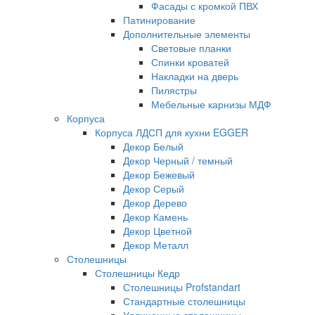
Фасады с кромкой ПВХ
Патинирование
Дополнительные элементы
Световые планки
Спинки кроватей
Накладки на дверь
Пилястры
Мебельные карнизы МДФ
Корпуса
Корпуса ЛДСП для кухни EGGER
Декор Белый
Декор Черный / темный
Декор Бежевый
Декор Серый
Декор Дерево
Декор Камень
Декор Цветной
Декор Металл
Столешницы
Столешницы Кедр
Столешницы Profstandart
Стандартные столешницы
Удлиненные столешницы