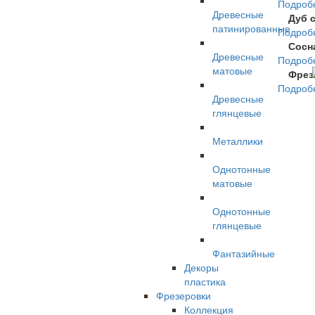
Подроб
Древесные
Дуб 
патинированные
Подроб
Сосн
Древесные
Подроб
матовые
Фрез
Подроб
Древесные
глянцевые
Металлики
Однотонные
матовые
Однотонные
глянцевые
Фантазийные
Декоры
пластика
Фрезеровки
Коллекция