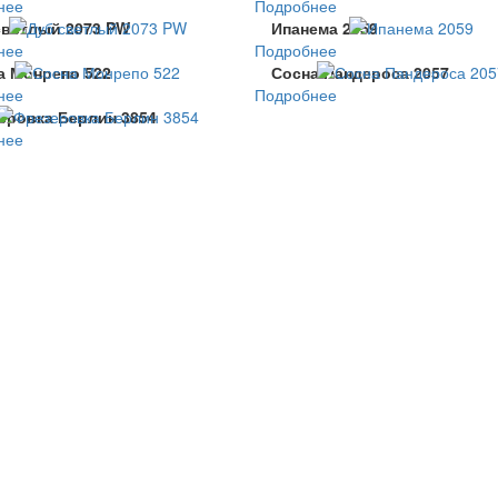
нее
Подробнее
светлый 2073 PW
Ипанема 2059
нее
Подробнее
а Монрепо 522
Сосна Пандероса 2057
нее
Подробнее
еровка Берлин 3854
нее