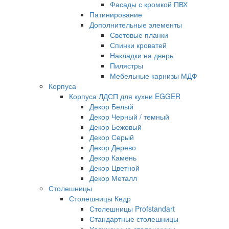
Фасады с кромкой ПВХ
Патинирование
Дополнительные элементы
Световые планки
Спинки кроватей
Накладки на дверь
Пилястры
Мебельные карнизы МДФ
Корпуса
Корпуса ЛДСП для кухни EGGER
Декор Белый
Декор Черный / темный
Декор Бежевый
Декор Серый
Декор Дерево
Декор Камень
Декор Цветной
Декор Металл
Столешницы
Столешницы Кедр
Столешницы Profstandart
Стандартные столешницы
Удлиненные столешницы