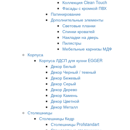
Коллекция Clean Touch
Фасады с кромкой ПВХ
Патинирование
Дополнительные элементы
Световые планки
Спинки кроватей
Накладки на дверь
Пилястры
Мебельные карнизы МДФ
Корпуса
Корпуса ЛДСП для кухни EGGER
Декор Белый
Декор Черный / темный
Декор Бежевый
Декор Серый
Декор Дерево
Декор Камень
Декор Цветной
Декор Металл
Столешницы
Столешницы Кедр
Столешницы Profstandart
Стандартные столешницы