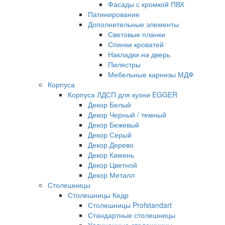
Фасады с кромкой ПВХ
Патинирование
Дополнительные элементы
Световые планки
Спинки кроватей
Накладки на дверь
Пилястры
Мебельные карнизы МДФ
Корпуса
Корпуса ЛДСП для кухни EGGER
Декор Белый
Декор Черный / темный
Декор Бежевый
Декор Серый
Декор Дерево
Декор Камень
Декор Цветной
Декор Металл
Столешницы
Столешницы Кедр
Столешницы Profstandart
Стандартные столешницы
Удлиненные столешницы