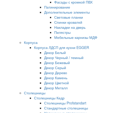
Фасады с кромкой ПВХ
Патинирование
Дополнительные элементы
Световые планки
Спинки кроватей
Накладки на дверь
Пилястры
Мебельные карнизы МДФ
Корпуса
Корпуса ЛДСП для кухни EGGER
Декор Белый
Декор Черный / темный
Декор Бежевый
Декор Серый
Декор Дерево
Декор Камень
Декор Цветной
Декор Металл
Столешницы
Столешницы Кедр
Столешницы Profstandart
Стандартные столешницы
Удлиненные столешницы