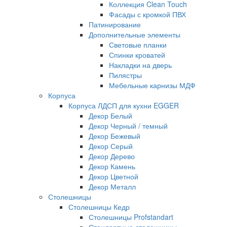
Коллекция Clean Touch
Фасады с кромкой ПВХ
Патинирование
Дополнительные элементы
Световые планки
Спинки кроватей
Накладки на дверь
Пилястры
Мебельные карнизы МДФ
Корпуса
Корпуса ЛДСП для кухни EGGER
Декор Белый
Декор Черный / темный
Декор Бежевый
Декор Серый
Декор Дерево
Декор Камень
Декор Цветной
Декор Металл
Столешницы
Столешницы Кедр
Столешницы Profstandart
Стандартные столешницы