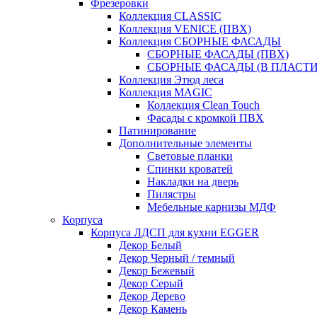
Фрезеровки
Коллекция CLASSIC
Коллекция VENICE (ПВХ)
Коллекция СБОРНЫЕ ФАСАДЫ
СБОРНЫЕ ФАСАДЫ (ПВХ)
СБОРНЫЕ ФАСАДЫ (В ПЛАСТИ
Коллекция Этюд леса
Коллекция MAGIC
Коллекция Clean Touch
Фасады с кромкой ПВХ
Патинирование
Дополнительные элементы
Световые планки
Спинки кроватей
Накладки на дверь
Пилястры
Мебельные карнизы МДФ
Корпуса
Корпуса ЛДСП для кухни EGGER
Декор Белый
Декор Черный / темный
Декор Бежевый
Декор Серый
Декор Дерево
Декор Камень