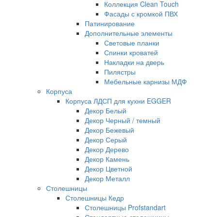
Коллекция Clean Touch
Фасады с кромкой ПВХ
Патинирование
Дополнительные элементы
Световые планки
Спинки кроватей
Накладки на дверь
Пилястры
Мебельные карнизы МДФ
Корпуса
Корпуса ЛДСП для кухни EGGER
Декор Белый
Декор Черный / темный
Декор Бежевый
Декор Серый
Декор Дерево
Декор Камень
Декор Цветной
Декор Металл
Столешницы
Столешницы Кедр
Столешницы Profstandart
Стандартные столешницы