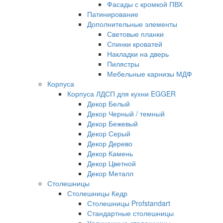
Фасады с кромкой ПВХ
Патинирование
Дополнительные элементы
Световые планки
Спинки кроватей
Накладки на дверь
Пилястры
Мебельные карнизы МДФ
Корпуса
Корпуса ЛДСП для кухни EGGER
Декор Белый
Декор Черный / темный
Декор Бежевый
Декор Серый
Декор Дерево
Декор Камень
Декор Цветной
Декор Металл
Столешницы
Столешницы Кедр
Столешницы Profstandart
Стандартные столешницы
Удлиненные столешницы