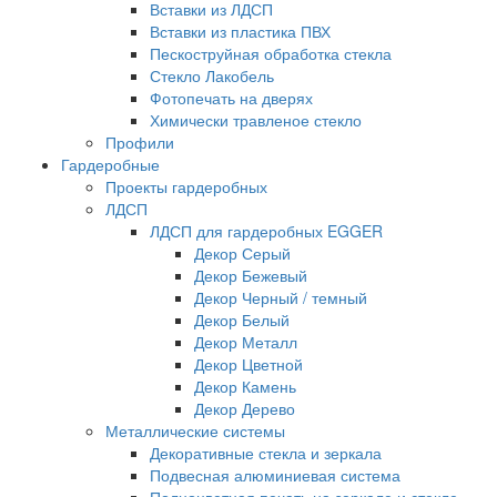
Вставки из ЛДСП
Вставки из пластика ПВХ
Пескоструйная обработка стекла
Стекло Лакобель
Фотопечать на дверях
Химически травленое стекло
Профили
Гардеробные
Проекты гардеробных
ЛДСП
ЛДСП для гардеробных EGGER
Декор Серый
Декор Бежевый
Декор Черный / темный
Декор Белый
Декор Металл
Декор Цветной
Декор Камень
Декор Дерево
Металлические системы
Декоративные стекла и зеркала
Подвесная алюминиевая система
Полноцветная печать на зеркале и стекле