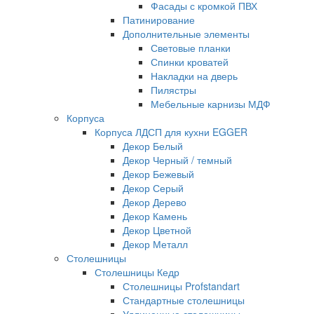
Фасады с кромкой ПВХ
Патинирование
Дополнительные элементы
Световые планки
Спинки кроватей
Накладки на дверь
Пилястры
Мебельные карнизы МДФ
Корпуса
Корпуса ЛДСП для кухни EGGER
Декор Белый
Декор Черный / темный
Декор Бежевый
Декор Серый
Декор Дерево
Декор Камень
Декор Цветной
Декор Металл
Столешницы
Столешницы Кедр
Столешницы Profstandart
Стандартные столешницы
Удлиненные столешницы